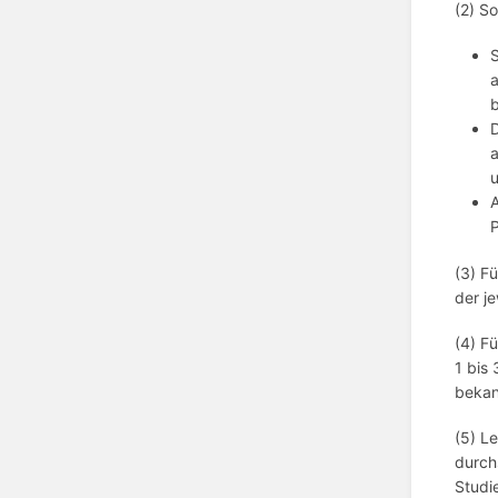
(2) S
a
b
D
a
A
P
(3) F
der j
(4) F
1 bis
beka
(5) L
durch
Studi