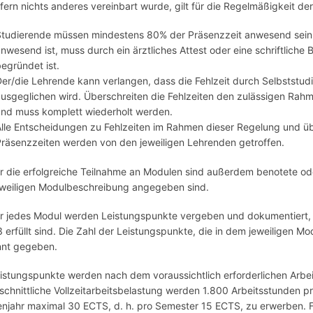
ofern nichts anderes vereinbart wurde, gilt für die Regelmäßigkeit de
Studierende müssen mindestens 80% der Präsenzzeit anwesend sein.
nwesend ist, muss durch ein ärztliches Attest oder eine schriftlich
egründet ist.
er/die Lehrende kann verlangen, dass die Fehlzeit durch Selbststud
usgeglichen wird. Überschreiten die Fehlzeiten den zulässigen Rahm
und muss komplett wiederholt werden.
lle Entscheidungen zu Fehlzeiten im Rahmen dieser Regelung und üb
räsenzzeiten werden von den jeweiligen Lehrenden getroffen.
ür die erfolgreiche Teilnahme an Modulen sind außerdem benotete ode
eweiligen Modulbeschreibung angegeben sind.
ür jedes Modul werden Leistungspunkte vergeben und dokumentiert
 3 erfüllt sind. Die Zahl der Leistungspunkte, die in dem jeweilige
nnt gegeben.
eistungspunkte werden nach dem voraussichtlich erforderlichen Arbe
schnittliche Vollzeitarbeitsbelastung werden 1.800 Arbeitsstunden pr
enjahr maximal 30 ECTS, d. h. pro Semester 15 ECTS, zu erwerben. F