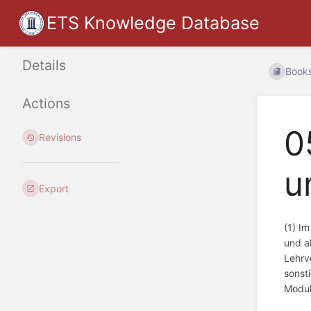
ETS Knowledge Database
Details
Book
Actions
0
Revisions
u
Export
(1) I
und a
Lehrv
sonst
Modul