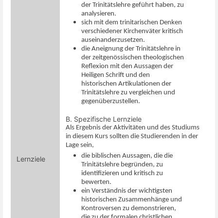
der Trinitätslehre geführt haben
, zu
analysieren.
sich
mit dem trinitarischen Denken
verschiedener Kirchenväter
kritisch
auseinanderzusetzen.
die Aneignung der Trinitätslehre in
der zeitgenössischen theologischen
Reflexion mit den
Aussagen
der
Heiligen Schrift und den
historischen Artikulationen der
Trinitätslehre
zu vergleichen und
gegenüberzustellen.
B.
Spezifische Lernziele
Als Ergebnis der Aktivitäten und des Studiums
in diesem Kurs sollten die Studierenden in der
Lage sein,
die biblischen Aussagen, die die
Lernziele
Trinitätslehre begründen, zu
identifizieren und kritisch zu
bewerten.
ein Verständnis der wichtigsten
historischen Zusammenhänge und
Kontroversen zu demonstrieren,
die zu der formalen christlichen