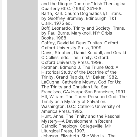
and the filioque Doctrine.” Irish Theological
Quarterly 60/4 (1994) 241-58.
Barth, Karl. Church Dogmatics I/1. Trans.
by Geoffrey Bromiley. Edinburgh: T&T
Clark, 1975 ed.
Boff, Leonardo. Trinity and Society. Trans.
by Paul Burns. Maryknoll, NY: Orbis
Books, 1988.
Coffey, David M. Deus Trinitas. Oxford:
Oxford University Press, 1999.
Davis, Stephen, Daniel Kendall, and Gerald
O’Collins, eds. The Trinity. Oxford:
Oxford University Press, 1999.
Fortman, Edmund J. The Triune God: A
Historical Study of the Doctrine of the
Trinity. Grand Rapids, MI: Baker, 1982.
LaCugna, Catherine Mowry. God For Us:
The Trinity and Christian Life. San
Francisco, CA: HarperSan Francisco, 1991.
Hill, William. The Three-Personed God: The
Trinity as a Mystery of Salvation.
Washington, D.C.: Catholic University of
America Press, 1982.
Hunt, Anne. The Trinity and the Paschal
Mystery—A Development in Recent
Catholic Theology. Collegeville, MI:
Liturgical Press, 1997.
Johnson, Elizabeth. She Who Is—The