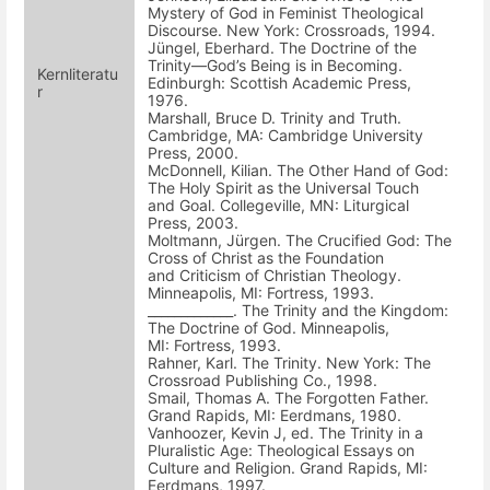
Mystery of God in Feminist Theological
Discourse. New York: Crossroads, 1994.
Jüngel, Eberhard. The Doctrine of the
Trinity—God’s Being is in Becoming.
Kernliteratu
Edinburgh: Scottish Academic Press,
r
1976.
Marshall, Bruce D. Trinity and Truth.
Cambridge, MA: Cambridge University
Press, 2000.
McDonnell, Kilian. The Other Hand of God:
The Holy Spirit as the Universal Touch
and Goal. Collegeville, MN: Liturgical
Press, 2003.
Moltmann, Jürgen. The Crucified God: The
Cross of Christ as the Foundation
and Criticism of Christian Theology.
Minneapolis, MI: Fortress, 1993.
_____________. The Trinity and the Kingdom:
The Doctrine of God. Minneapolis,
MI: Fortress, 1993.
Rahner, Karl. The Trinity. New York: The
Crossroad Publishing Co., 1998.
Smail, Thomas A. The Forgotten Father.
Grand Rapids, MI: Eerdmans, 1980.
Vanhoozer, Kevin J, ed. The Trinity in a
Pluralistic Age: Theological Essays on
Culture and Religion. Grand Rapids, MI:
Eerdmans, 1997.