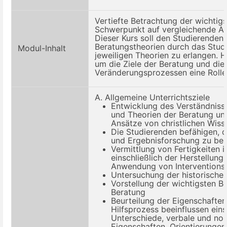
Vertiefte Betrachtung der wichtig
Schwerpunkt auf vergleichende An
Dieser Kurs soll den Studierenden 
Beratungstheorien durch das Studi
Modul-Inhalt
jeweiligen Theorien
zu erlangen
.
H
um die Ziele der Beratung und die
Veränderungsprozessen
eine Rolle
A. Allgemeine Unterrichtsziele
Entwicklung des Verständniss
und Theorien der Beratung und
Ansätze von christlichen
Wiss
Die Studierenden befähigen, d
und Ergebnisforschung zu beu
Vermittlung von Fertigkeiten 
einschließlich der Herstellung
Anwendung von Interventionst
Untersuchung der historische
Vorstellung der wichtigsten B
Beratung
Beurteilung der Eigenschaften
Hilfsprozess beeinflussen eins
Unterschiede, verbale und non
Eigenschaften, Orientierungen