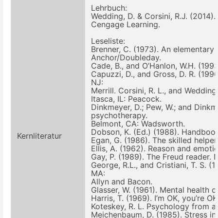
Lehrbuch:
Wedding, D. & Corsini, R.J. (2014).
Cengage Learning.
Leseliste:
Brenner, C. (1973). An elementary
Anchor/Doubleday.
Cade, B., and O’Hanlon, W.H. (1993
Capuzzi, D., and Gross, D. R. (19
NJ:
Merrill. Corsini, R. L., and Weddin
Itasca, IL: Peacock.
Dinkmeyer, D.; Pew, W.; and Dinkme
psychotherapy.
Belmont, CA: Wadsworth.
Dobson, K. (Ed.) (1988). Handbook
Kernliteratur
Egan, G. (1986). The skilled helpe
Ellis, A. (1962). Reason and emoti
Gay, P. (1989). The Freud reader.
George, R.L., and Cristiani, T. S. 
MA:
Allyn and Bacon.
Glasser, W. (1961). Mental health 
Harris, T. (1969). I’m OK, you’re 
Koteskey, R. L. Psychology from a 
Meichenbaum, D. (1985). Stress in