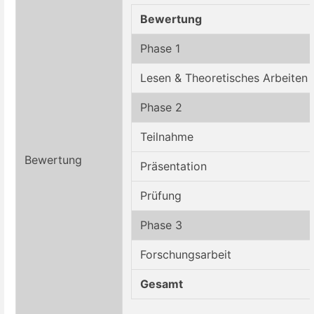
Bewertung
Phase 1
Lesen
& Theoreti
sches Arbeiten
Phase 2
Teilnahme
Bewertung
Pr
ä
sentation
Prüfung
Phase 3
Forschungsarbeit
Gesamt