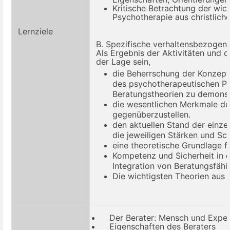
Kritische Betrachtung der wi
Psychotherapie aus christlich
Lernziele
B. Spezifische verhaltensbezogene
Als Ergebnis der Aktivitäten und d
der Lage sein
,
d
ie Beherrschung der Konzepte
des psychotherapeutischen Pr
Beratungstheorien zu demonst
d
ie wesentlichen Merkmale der
gegenüberzustellen.
d
en aktuellen Stand der einze
die jeweiligen Stärken und Sc
e
ine theoretische Grundlage f
Kompetenz und Sicherheit in 
Integration von
Beratungsfähi
Die wichtigsten Theorien aus c
Der Berater: Mensch und Expe
Eigenschaften des Beraters