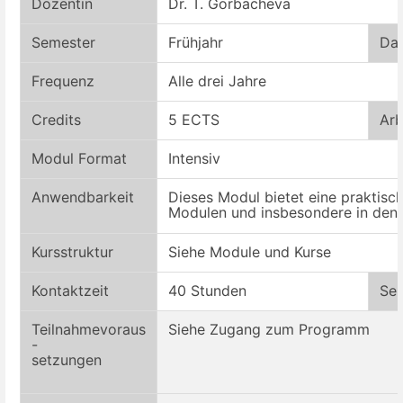
Dozentin
Dr. T. Gorbacheva
Semester
Frühjahr
D
a
Frequ
enz
Alle drei Jahre
Credits
5 ECTS
Arb
Modul
F
ormat
Intensiv
A
nwendbarkeit
Dieses Modul bietet eine praktisc
Modulen und insbesondere in den
Kursstruktur
Siehe Module und Kurse
Kontaktzeit
40 Stunden
Sel
Teilnahmevoraus
S
iehe Zugang zum Programm
-
setzungen